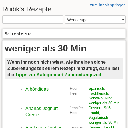
zum Inhalt springen
Rudik's Rezepte
Seitenleiste
weniger als 30 Min
Wenn ihr noch nicht wisst, wie ihr eine solche
Zubereitungszeit eurem Rezept hinzufügt, dann lest
die
Tipps zur Kategorieart Zubereitungszeit
Rudi
Spanisch
,
Albóndigas
Heer
Hackfleisch
,
Schwein
,
Rind
,
weniger als 30 Min
Jennifer
Dessert
,
Süß
,
Ananas-Joghurt-
Heer
Frucht
,
Creme
Vegetarisch
,
weniger als 30 Min
Jennifer
Dessert
,
Frucht
,
Aprikosen-Joghurt