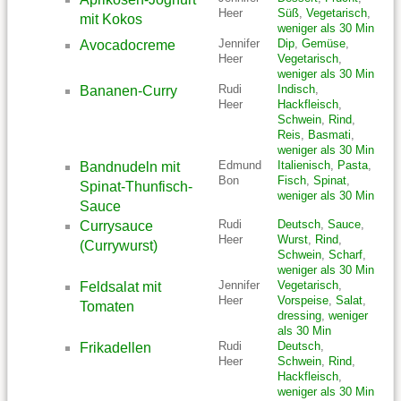
Heer
Süß
,
Vegetarisch
,
mit Kokos
weniger als 30 Min
Jennifer
Dip
,
Gemüse
,
Avocadocreme
Heer
Vegetarisch
,
weniger als 30 Min
Rudi
Indisch
,
Bananen-Curry
Heer
Hackfleisch
,
Schwein
,
Rind
,
Reis
,
Basmati
,
weniger als 30 Min
Edmund
Italienisch
,
Pasta
,
Bandnudeln mit
Bon
Fisch
,
Spinat
,
Spinat-Thunfisch-
weniger als 30 Min
Sauce
Rudi
Deutsch
,
Sauce
,
Currysauce
Heer
Wurst
,
Rind
,
(Currywurst)
Schwein
,
Scharf
,
weniger als 30 Min
Jennifer
Vegetarisch
,
Feldsalat mit
Heer
Vorspeise
,
Salat
,
Tomaten
dressing
,
weniger
als 30 Min
Rudi
Deutsch
,
Frikadellen
Heer
Schwein
,
Rind
,
Hackfleisch
,
weniger als 30 Min