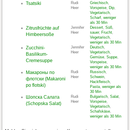
Rudi
Griechisch
,
Tsatsiki
Heer
Vorspeise
,
Dip
,
Vegetarisch
,
Scharf
,
weniger
als 30 Min
Jennifer
Dessert
,
Süß
,
Zitrusfrüchte auf
Heer
sauer
,
Frucht
,
Himbeersoße
Vegetarisch
,
weniger als 30 Min
Jennifer
Deutsch
,
Zucchini-
Heer
Vegetarisch
,
Basilikum-
Gemüse
,
Suppe
,
Cremesuppe
Vorspeise
,
weniger als 30 Min
Rudi
Russisch
,
Макароны по
Heer
Schwein
,
флотски (Makaroni
Hackfleisch
,
po flotski)
Pasta
,
weniger als
30 Min
Rudi
Bulgarisch
,
Salat
,
Шопска Салата
Heer
Vorspeise
,
(Schopska Salat)
Vegetarisch
,
Schafskäse
,
weniger als 30 Min