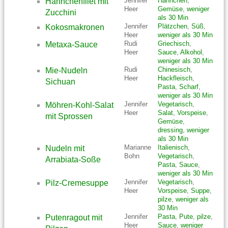
Jennifer
Hähnchen
,
Hähnchenfilet mit
Heer
Gemüse
,
weniger
Zucchini
als 30 Min
Jennifer
Plätzchen
,
Süß
,
Kokosmakronen
Heer
weniger als 30 Min
Rudi
Griechisch
,
Metaxa-Sauce
Heer
Sauce
,
Alkohol
,
weniger als 30 Min
Rudi
Chinesisch
,
Mie-Nudeln
Heer
Hackfleisch
,
Sichuan
Pasta
,
Scharf
,
weniger als 30 Min
Jennifer
Vegetarisch
,
Möhren-Kohl-Salat
Heer
Salat
,
Vorspeise
,
mit Sprossen
Gemüse
,
dressing
,
weniger
als 30 Min
Marianne
Italienisch
,
Nudeln mit
Bohn
Vegetarisch
,
Arrabiata-Soße
Pasta
,
Sauce
,
weniger als 30 Min
Jennifer
Vegetarisch
,
Pilz-Cremesuppe
Heer
Vorspeise
,
Suppe
,
pilze
,
weniger als
30 Min
Jennifer
Pasta
,
Pute
,
pilze
,
Putenragout mit
Heer
Sauce
,
weniger