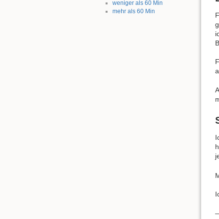
weniger als 60 Min
mehr als 60 Min
F
g
i
B
F
a
A
m
I
h
j
M
I