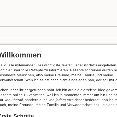
Willkommen
allo, alle miteinander. Das wichtigste zuerst: Jeder ist dazu eingeladen
ich hier über tolle Rezepte zu informieren. Rezepte schreiben dürfen n
esondere Menschen, also meine Freunde, meine Familie und meine
erwandtschaft. Wen ich selbst noch nicht eingeladen hab, der soll mir
chön, dass ihr hergefunden habt. Ich bin auf die glorreiche Idee gek
ezepte online zu verwalten, weil ich ja momentan immer am hin und he
nur
von überall
, sondern auch
von jedem
erreichbar bedeutet, hab ich m
uch, meine Freunde, meine Familie und Verwandtschaft dazu einlade
Erste Schritte