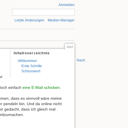
Anmelden
Letzte Änderungen
Medien-Manager
start
Inhaltsverzeichnis
Nach oben
Willkommen
Erste Schritte
,
Schlusswort
ur
 doch einfach
eine E-Mail schicken
.
ommen, dass es sinnvoll wäre meine
r pendeln bin. Und da online nicht
ir gedacht, dass ich gleich mal
 mitzumachen.