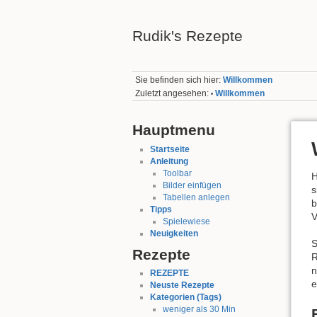
Rudik's Rezepte
Sie befinden sich hier:
Willkommen
Zuletzt angesehen:
Willkommen
•
Hauptmenu
Startseite
Anleitung
Toolbar
H
Bilder einfügen
s
Tabellen anlegen
b
Tipps
V
Spielewiese
Neuigkeiten
S
Rezepte
R
REZEPTE
e
Neuste Rezepte
Kategorien (Tags)
weniger als 30 Min