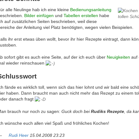
ür alle Neulinge hab ich eine kleine
Bedienungsanleitung
eschrieben.
Bilder einfügen
und
Tabellen erstellen
habe
ch auf zusätzlichen Seiten beschrieben, weil diese
ereiche der Anleitung viel Platz benötigten, wegen vielen Beispielen.
alls ihr erst etwas üben wollt, bevor ihr hier Rezepte eintragt, dann kö
ustoben.
b sofort gibt es auch eine Seite, auf der ich euch über
Neuigkeiten
auf 
al wieder reinschauen
Schlusswort
ch fände es wirklich toll, wenn sich das hier lohnt und wir bald ein
ier haben. Dann braucht man auch nicht mehr das Rezept zu einem tolle
eder danach fragt
an brauch nur noch zu sagen:
Guck doch bei
Rudiks Rezepte
, da ka
ch wünsche euch allen viel Spaß und fröhliches Kochen!
—
Rudi Heer
15.04.2008 23:23