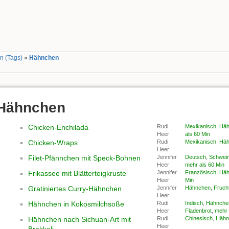
n (Tags)
»
Hähnchen
Hähnchen
Chicken-Enchilada
Rudi
Mexikanisch
,
Häh
Heer
als 60 Min
Chicken-Wraps
Rudi
Mexikanisch
,
Häh
Heer
Filet-Pfännchen mit Speck-Bohnen
Jennifer
Deutsch
,
Schwei
Heer
mehr als 60 Min
Frikassee mit Blätterteigkruste
Jennifer
Französisch
,
Häh
Heer
Min
Gratiniertes Curry-Hähnchen
Jennifer
Hähnchen
,
Fruch
Heer
Hähnchen in Kokosmilchsoße
Rudi
Indisch
,
Hähnche
Heer
Fladenbrot
,
mehr 
Hähnchen nach Sichuan-Art mit
Rudi
Chinesisch
,
Hähn
Heer
Brokkoli