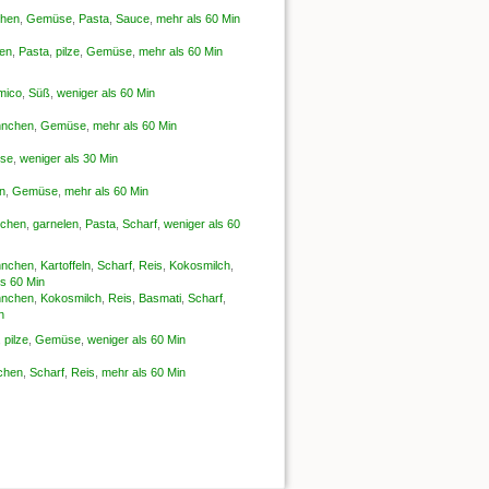
hen
,
Gemüse
,
Pasta
,
Sauce
,
mehr als 60 Min
en
,
Pasta
,
pilze
,
Gemüse
,
mehr als 60 Min
mico
,
Süß
,
weniger als 60 Min
nchen
,
Gemüse
,
mehr als 60 Min
se
,
weniger als 30 Min
n
,
Gemüse
,
mehr als 60 Min
chen
,
garnelen
,
Pasta
,
Scharf
,
weniger als 60
nchen
,
Kartoffeln
,
Scharf
,
Reis
,
Kokosmilch
,
ls 60 Min
nchen
,
Kokosmilch
,
Reis
,
Basmati
,
Scharf
,
n
,
pilze
,
Gemüse
,
weniger als 60 Min
chen
,
Scharf
,
Reis
,
mehr als 60 Min