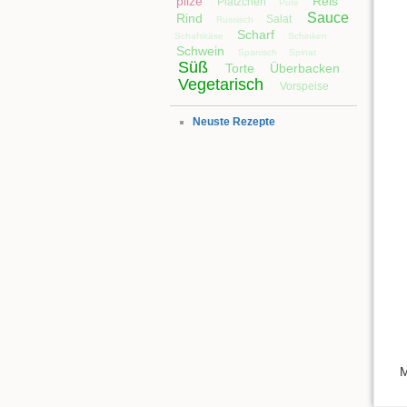
pilze
Reis
Plätzchen
Pute
Sauce
Rind
Salat
Russisch
Scharf
Schafskäse
Schinken
Schwein
Spanisch
Spinat
Süß
Torte
Überbacken
Vegetarisch
Vorspeise
Neuste Rezepte
M