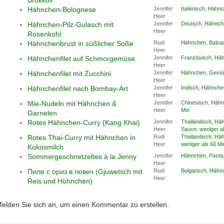
Hähnchen-Bolognese
Jennifer
Italienisch
,
Hähnc
Heer
Hähnchen-Pilz-Gulasch mit
Jennifer
Deutsch
,
Hähnch
Heer
Rosenkohl
Hähnchenbrust in süßlicher Soße
Rudi
Hähnchen
,
Balsa
Heer
Hähnchenfilet auf Schmorgemüse
Jennifer
Französisch
,
Häh
Heer
Hähnchenfilet mit Zucchini
Jennifer
Hähnchen
,
Gemü
Heer
Hähnchenfilet nach Bombay-Art
Jennifer
Indisch
,
Hähnche
Heer
Mie-Nudeln mit Hähnchen &
Jennifer
Chinesisch
,
Hähn
Heer
Min
Garnelen
Rotes Hähnchen-Curry (Kang Khai)
Jennifer
Thailändisch
,
Häh
Heer
Sauce
,
weniger a
Rotes Thai-Curry mit Hähnchen in
Rudi
Thailändisch
,
Häh
Heer
weniger als 60 Mi
Kokosmilch
Sommergeschnetzeltes à la Jenny
Jennifer
Hähnchen
,
Pasta
Heer
Пиле с ориз в гювеч (Gjuwetsch mit
Rudi
Bulgarisch
,
Hähn
Heer
Reis und Hühnchen)
elden Sie sich an, um einen Kommentar zu erstellen.