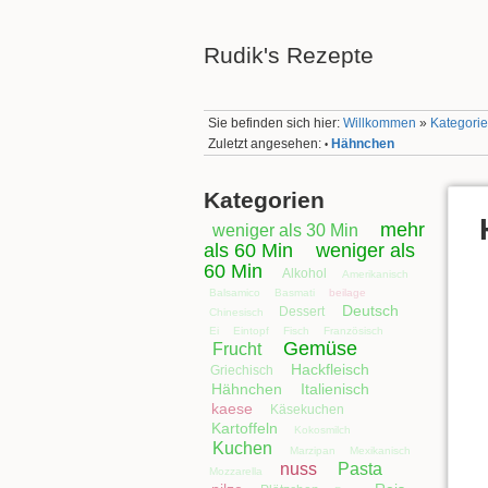
Rudik's Rezepte
Sie befinden sich hier:
Willkommen
»
Kategorie
Zuletzt angesehen:
Hähnchen
•
Kategorien
mehr
weniger als 30 Min
als 60 Min
weniger als
60 Min
Alkohol
Amerikanisch
Balsamico
Basmati
beilage
Deutsch
Dessert
Chinesisch
Ei
Eintopf
Fisch
Französisch
Gemüse
Frucht
Hackfleisch
Griechisch
Hähnchen
Italienisch
kaese
Käsekuchen
Kartoffeln
Kokosmilch
Kuchen
Marzipan
Mexikanisch
nuss
Pasta
Mozzarella