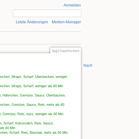
Anmelden
Letzte Änderungen
Medien-Manager
tags:haehnchen
Nach oben
nchen
,
Wraps
,
Scharf
,
Überbacken
,
weniger
nchen
,
Wraps
,
Scharf
,
weniger als 60 Min
n
,
Hähnchen
,
Gemüse
,
Sauce
,
Überbacken
,
nchen
,
Gemüse
,
Sauce
,
Reis
,
mehr als 60
t
,
Gemüse
,
Reis
,
nuss
,
weniger als 60 Min
n
,
Scharf
,
Kokosmilch
,
Reis
,
Sauce
,
als 60 Min
chen
,
Scharf
,
Reis
,
Basmati
,
mehr als 60 Min