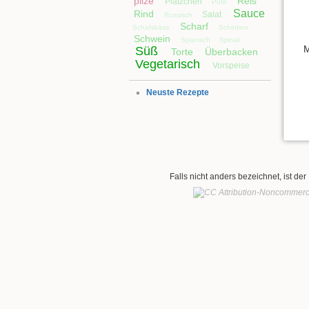
pilze
Reis
Plätzchen
Pute
Sauce
Rind
Salat
Russisch
Scharf
Schafskäse
Schinken
Schwein
Spanisch
Spinat
M
Süß
Torte
Überbacken
Vegetarisch
Vorspeise
Neuste Rezepte
Falls nicht anders bezeichnet, ist der