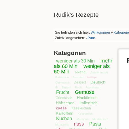
Rudik's Rezepte
Sie befinden sich hier:
Willkommen
»
Kategorie
Zuletzt angesehen:
Pute
•
Kategorien
mehr
weniger als 30 Min
als 60 Min
weniger als
60 Min
Alkohol
Amerikanisch
Balsamico
Basmati
beilage
Deutsch
Dessert
Chinesisch
Ei
Eintopf
Fisch
Französisch
Gemüse
Frucht
Hackfleisch
Griechisch
Hähnchen
Italienisch
kaese
Käsekuchen
Kartoffeln
Kokosmilch
Kuchen
Marzipan
Mexikanisch
nuss
Pasta
Mozzarella