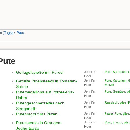
n (Tags)
»
Pute
Pute
Geflügelspieße mit Püree
Jennifer
Pute
,
Kartoffeln
,
G
Heer
Gefüllte Putensteaks in Tomaten-
Jennifer
Pute
,
Kartoffeln
,
G
Heer
60 Min
Sahne
Putemedaillons auf Porree-Pilz-
Jennifer
Pute
,
Gemüse
,
pi
Heer
Rahm
Putengeschnetzeltes nach
Jennifer
Russisch
,
pilze
,
P
Heer
Stroganoff
Putenragout mit Pilzen
Jennifer
Pasta
,
Pute
,
pilze
Heer
Putensteaks in Orangen-
Jennifer
Pute
,
Frucht
,
pilz
Heer
Joghurtsoße