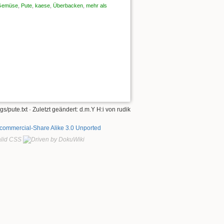
Gemüse
,
Pute
,
kaese
,
Überbacken
,
mehr als
gs/pute.txt
· Zuletzt geändert: d.m.Y H:i von
rudik
ncommercial-Share Alike 3.0 Unported