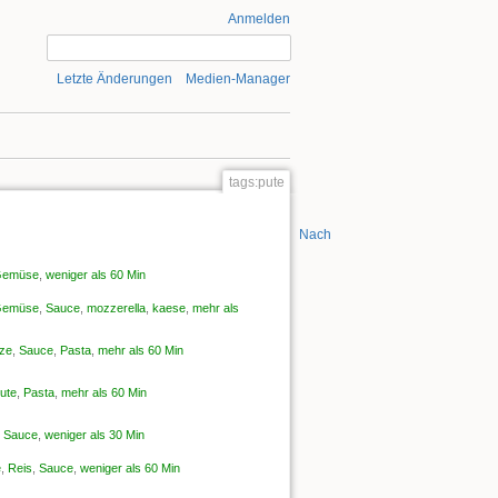
Anmelden
Letzte Änderungen
Medien-Manager
tags:pute
Nach oben
emüse
,
weniger als 60 Min
emüse
,
Sauce
,
mozzerella
,
kaese
,
mehr als
lze
,
Sauce
,
Pasta
,
mehr als 60 Min
ute
,
Pasta
,
mehr als 60 Min
,
Sauce
,
weniger als 30 Min
e
,
Reis
,
Sauce
,
weniger als 60 Min