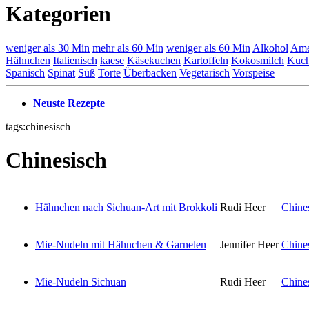
Kategorien
weniger als 30 Min
mehr als 60 Min
weniger als 60 Min
Alkohol
Ame
Hähnchen
Italienisch
kaese
Käsekuchen
Kartoffeln
Kokosmilch
Kuc
Spanisch
Spinat
Süß
Torte
Überbacken
Vegetarisch
Vorspeise
Neuste Rezepte
tags:chinesisch
Chinesisch
Hähnchen nach Sichuan-Art mit Brokkoli
Rudi Heer
Chine
Mie-Nudeln mit Hähnchen & Garnelen
Jennifer Heer
Chine
Mie-Nudeln Sichuan
Rudi Heer
Chine