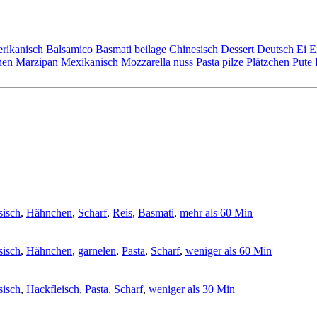
rikanisch
Balsamico
Basmati
beilage
Chinesisch
Dessert
Deutsch
Ei
E
hen
Marzipan
Mexikanisch
Mozzarella
nuss
Pasta
pilze
Plätzchen
Pute
sisch
,
Hähnchen
,
Scharf
,
Reis
,
Basmati
,
mehr als 60 Min
sisch
,
Hähnchen
,
garnelen
,
Pasta
,
Scharf
,
weniger als 60 Min
sisch
,
Hackfleisch
,
Pasta
,
Scharf
,
weniger als 30 Min