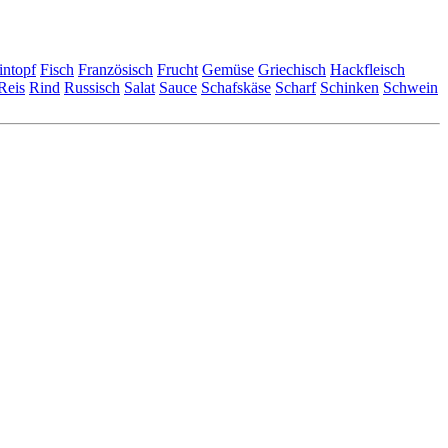
intopf
Fisch
Französisch
Frucht
Gemüse
Griechisch
Hackfleisch
Reis
Rind
Russisch
Salat
Sauce
Schafskäse
Scharf
Schinken
Schwein