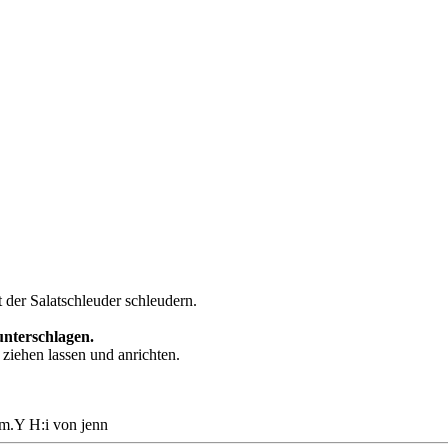
t der Salatschleuder schleudern.
unterschlagen.
ziehen lassen und anrichten.
d.m.Y H:i von
jenn