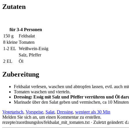
Zutaten
für 3-4 Personen
150 g
Feldsalat
8 kleine
Tomaten
1-2 EL
Weißwein-Essig
Salz, Pfeffer
2 EL
Öl
Zubereitung
Feldsalat verlesen, waschen und abtropfen lassen, evtl. auch mi
Tomaten waschen und vierteln.
Dressing: Essig mit Salz und Pfeffer verrühren und Öl dar
Marinade über den Salat geben und vermischen, ca 10 Minuten 
Vegetarisch
,
Vorspeise
,
Salat
,
Dressing
,
weniger als 30 Min
Melden Sie sich an, um einen Kommentar zu erstellen.
rezepte/zuordnungslos/feldsalat_mit_tomaten.txt
· Zuletzt geändert: 