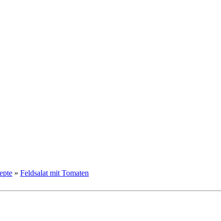
epte
»
Feldsalat mit Tomaten