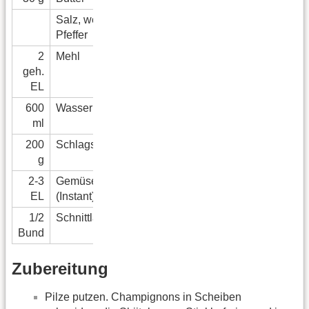
Salz, weißer
Pfeffer
2
Mehl
geh.
EL
600
Wasser
ml
200
Schlagsahne
g
2-3
Gemüsebrühe
EL
(Instant)
1/2
Schnittlauch
Bund
Zubereitung
Pilze putzen. Champignons in Scheiben