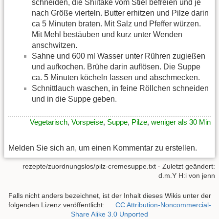
schneiden, die Shiitake vom Stiel befreien und je
nach Größe vierteln. Butter erhitzen und Pilze darin
ca 5 Minuten braten. Mit Salz und Pfeffer würzen.
Mit Mehl bestäuben und kurz unter Wenden
anschwitzen.
Sahne und 600 ml Wasser unter Rühren zugießen
und aufkochen. Brühe darin auflösen. Die Suppe
ca. 5 Minuten köcheln lassen und abschmecken.
Schnittlauch waschen, in feine Röllchen schneiden
und in die Suppe geben.
Vegetarisch
,
Vorspeise
,
Suppe
,
Pilze
,
weniger als 30 Min
Melden Sie sich an, um einen Kommentar zu erstellen.
rezepte/zuordnungslos/pilz-cremesuppe.txt
· Zuletzt geändert:
d.m.Y H:i von
jenn
Falls nicht anders bezeichnet, ist der Inhalt dieses Wikis unter der
folgenden Lizenz veröffentlicht:
CC Attribution-Noncommercial-
Share Alike 3.0 Unported