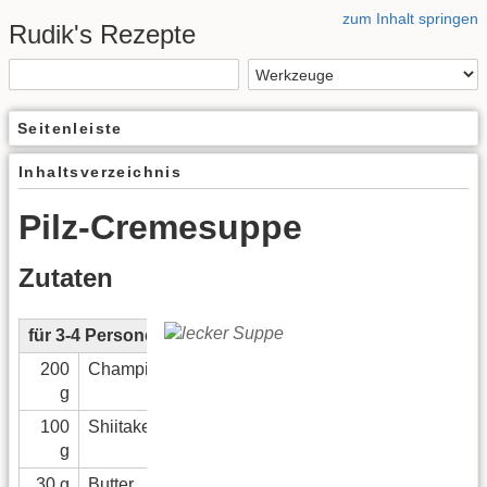
zum Inhalt springen
Rudik's Rezepte
Seitenleiste
Inhaltsverzeichnis
Pilz-Cremesuppe
Zutaten
für 3-4 Personen
200
Champignons
g
100
Shiitake-Pilze
g
30 g
Butter