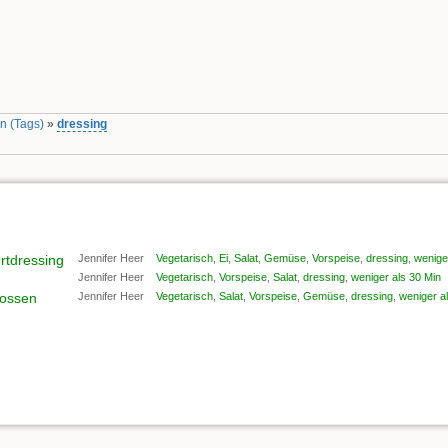
n (Tags)
»
dressing
rtdressing
Jennifer Heer
Vegetarisch
,
Ei
,
Salat
,
Gemüse
,
Vorspeise
,
dressing
,
wenige
Jennifer Heer
Vegetarisch
,
Vorspeise
,
Salat
,
dressing
,
weniger als 30 Min
rossen
Jennifer Heer
Vegetarisch
,
Salat
,
Vorspeise
,
Gemüse
,
dressing
,
weniger a